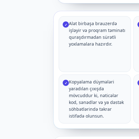
Alət birbaşa brauzerdə
✓
işləyir və proqram təminatı
quraşdırmadan sürətli
yoxlamalara hazırdır.
Kopyalama düymələri
✓
yaradılan çıxışda
mövcuddur ki, nəticələr
kod, sənədlər və ya dəstək
söhbətlərində təkrar
istifadə olunsun.