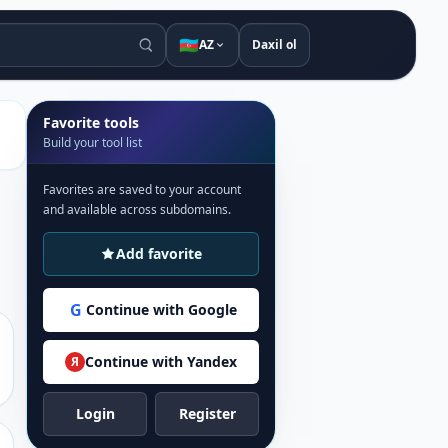
🇦🇿
AZ
Daxil ol
Favorite tools
Build your tool list
Favorites are saved to your account
and available across subdomains.
Add favorite
G
Continue with Google
Continue with Yandex
Я
Login
Register