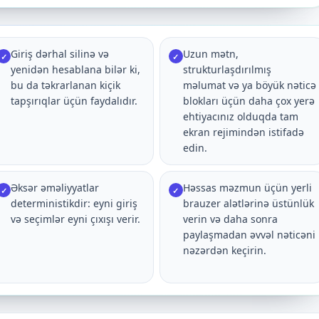
Giriş dərhal silinə və
Uzun mətn,
✓
✓
yenidən hesablana bilər ki,
strukturlaşdırılmış
bu da təkrarlanan kiçik
məlumat və ya böyük nəticə
tapşırıqlar üçün faydalıdır.
blokları üçün daha çox yerə
ehtiyacınız olduqda tam
ekran rejimindən istifadə
edin.
Əksər əməliyyatlar
Həssas məzmun üçün yerli
✓
✓
deterministikdir: eyni giriş
brauzer alətlərinə üstünlük
və seçimlər eyni çıxışı verir.
verin və daha sonra
paylaşmadan əvvəl nəticəni
nəzərdən keçirin.