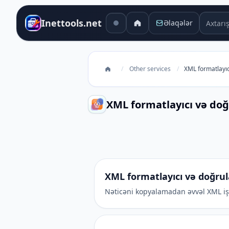
Axtarış 
Inettools.net
Əlaqələr
/
Other services
/
XML formatlayıc
XML formatlayıcı və doğ
XML formatlayıcı və doğrulayıcı
XML formatlayıcı və doğrul
Nəticəni kopyalamadan əvvəl XML işar