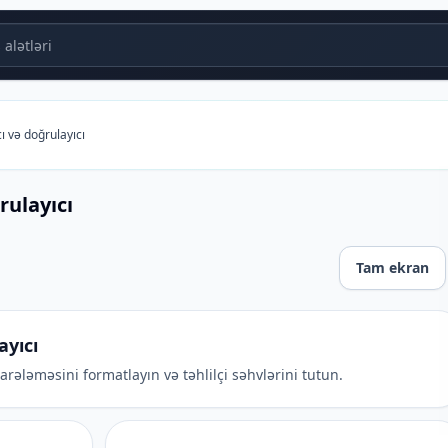
alətləri
ı və doğrulayıcı
rulayıcı
Tam ekran
ayıcı
ələməsini formatlayın və təhlilçi səhvlərini tutun.