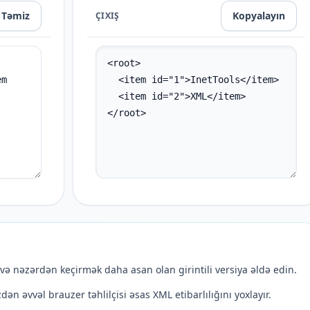
Təmiz
Kopyalayın
ÇIXIŞ
 nəzərdən keçirmək daha asan olan girintili versiya əldə edin.
ən əvvəl brauzer təhlilçisi əsas XML etibarlılığını yoxlayır.