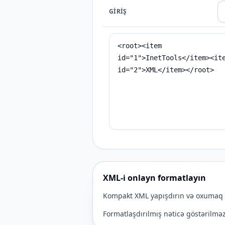
GIRIŞ
XML-i onlayn formatlayın
Kompakt XML yapışdırın və oxumaq və
Formatlaşdırılmış nəticə göstərilməzd