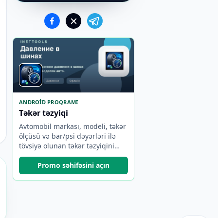
ANDROID PROQRAMI
Təkər təzyiqi
Avtomobil markası, modeli, təkər
ölçüsü və bar/psi dəyərləri ilə
tövsiyə olunan təkər təzyiqini
tapın.
Promo səhifəsini açın