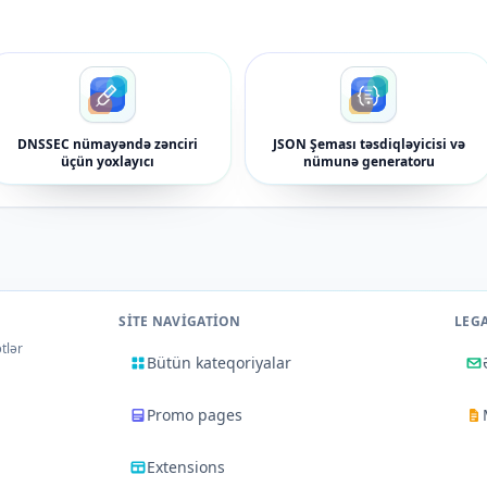
DNSSEC nümayəndə zənciri
JSON Şeması təsdiqləyicisi və
üçün yoxlayıcı
nümunə generatoru
SITE NAVIGATION
LEG
tlər
Bütün kateqoriyalar
Promo pages
Extensions