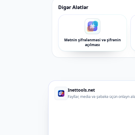
Digər Alətlər
Mətnin şifrələnməsi və şifrənin
açılması
Inettools.net
Fayllar, media və şəbəkə üçün onlayn alə