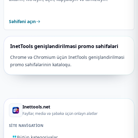
Səhifəni açın
InetTools genişləndirilməsi promo səhifələri
Chrome və Chromium üçün InetTools genişləndirilməsi
promo səhifələrinin kataloqu.
Inettools.net
Fayllar, media və şəbəkə üçün onlayn alətlər
SITE NAVIGATION
Bütün kateqoriyalar