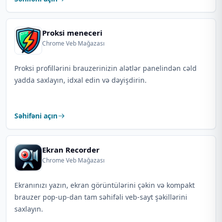
Proksi meneceri
Chrome Veb Mağazası
Proksi profillərini brauzerinizin alətlər panelindən cəld
yadda saxlayın, idxal edin və dəyişdirin.
Səhifəni açın
Ekran Recorder
Chrome Veb Mağazası
Ekranınızı yazın, ekran görüntülərini çəkin və kompakt
brauzer pop-up-dan tam səhifəli veb-sayt şəkillərini
saxlayın.