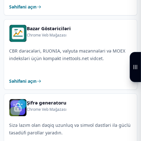
Səhifəni açın
Bazar Göstəriciləri
Chrome Veb Mağazası
CBR dərəcələri, RUONIA, valyuta məzənnələri və MOEX
indeksləri üçün kompakt inettools.net vidcet.
Səhifəni açın
Şifrə generatoru
Chrome Veb Mağazası
Sizə lazım olan dəqiq uzunluq və simvol dəstləri ilə güclü
təsadüfi parollar yaradın.