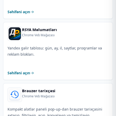
Səhifəni açın
RSYA Məlumatları
Chrome Veb Mağazası
Yandex gəlir tablosu: gün, ay, il, saytlar, proqramlar və
reklam blokları.
Səhifəni açın
Brauzer tarixçəsi
Chrome Veb Mağazası
Kompakt alətlər paneli pop-up-dan brauzer tarixçəsini
axtarın, filtrləyin, açın, kopyalayın və təmizləyin.