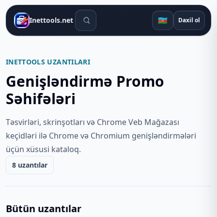
Axtarış alətləri
🇦🇿
Inettools.net
Daxil ol
INETTOOLS UZANTILARI
Genişləndirmə Promo
Səhifələri
Təsvirləri, skrinşotları və Chrome Veb Mağazası
keçidləri ilə Chrome və Chromium genişləndirmələri
üçün xüsusi kataloq.
8 uzantılar
Bütün uzantılar