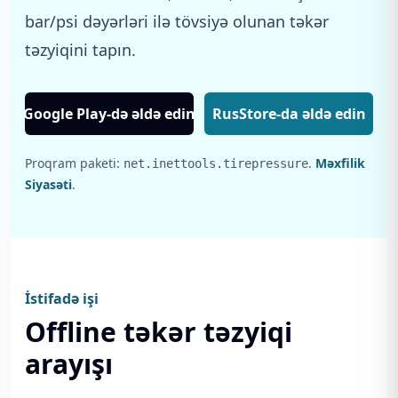
bar/psi dəyərləri ilə tövsiyə olunan təkər
təzyiqini tapın.
Google Play-də əldə edin
RusStore-da əldə edin
Proqram paketi:
.
Məxfilik
net.inettools.tirepressure
Siyasəti
.
İstifadə işi
Offline təkər təzyiqi
arayışı