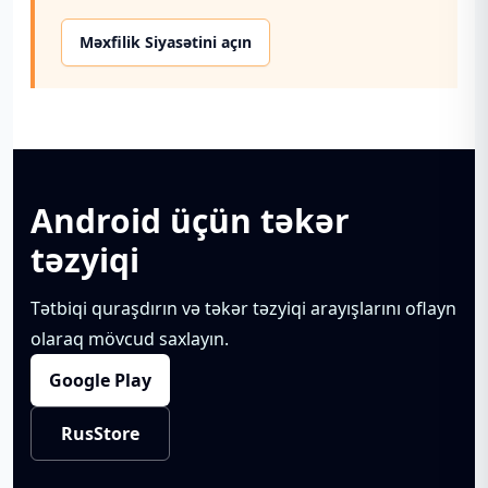
Məxfilik Siyasətini açın
Android üçün təkər
təzyiqi
Tətbiqi quraşdırın və təkər təzyiqi arayışlarını oflayn
olaraq mövcud saxlayın.
Google Play
RusStore