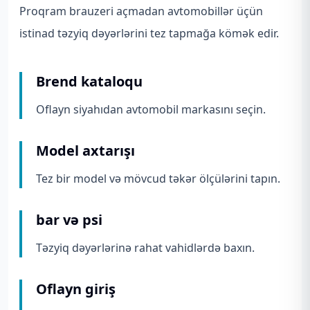
Proqram brauzeri açmadan avtomobillər üçün
istinad təzyiq dəyərlərini tez tapmağa kömək edir.
Brend kataloqu
Oflayn siyahıdan avtomobil markasını seçin.
Model axtarışı
Tez bir model və mövcud təkər ölçülərini tapın.
bar və psi
Təzyiq dəyərlərinə rahat vahidlərdə baxın.
Oflayn giriş