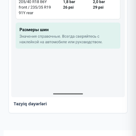
Təzyiq dəyərləri