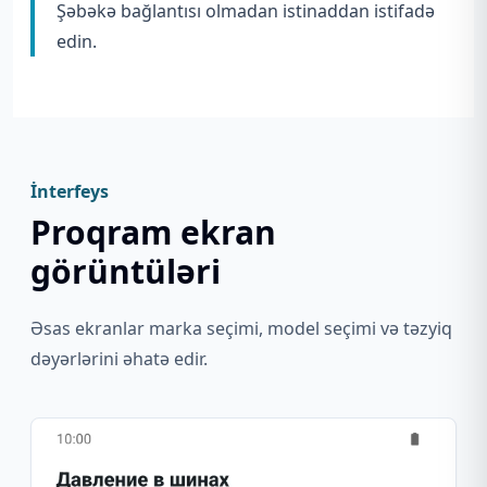
Şəbəkə bağlantısı olmadan istinaddan istifadə
edin.
İnterfeys
Proqram ekran
görüntüləri
Əsas ekranlar marka seçimi, model seçimi və təzyiq
dəyərlərini əhatə edir.