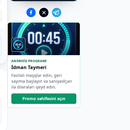
ANDROID PROQRAMI
İdman Taymeri
Fasiləli məşqlər edin, geri
sayıma başlayın və saniyəölçən
ilə dövrələri qeyd edin.
Promo səhifəsini açın