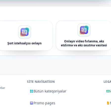
Onlayn video fırlanma, əks
Şort istehsalçısı onlayn
etdirmə və əks oxutma vasitəsi
SITE NAVIGATION
LEG
tlər
Bütün kateqoriyalar
Promo pages