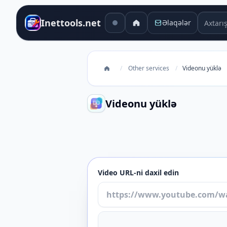
Axtarış 
Inettools.net
Əlaqələr
/
Other services
/
Videonu yüklə
Videonu yüklə
Videonu yüklə
Video URL-ni daxil edin