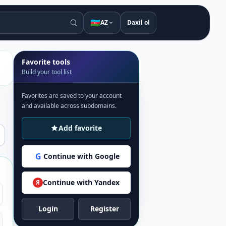
🇦🇿
AZ
Daxil ol
Favorite tools
Build your tool list
Favorites are saved to your account
and available across subdomains.
Add favorite
G
Continue with Google
Continue with Yandex
Я
Login
Register