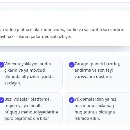
 video platformalarından video, audio və ya subtitrləri endirin.
 fayl hazır olana qədər gedişatı izləyin.
Videonu yükləyin, audio
Tərəqqi paneli hazırlıq,
✓
✓
çıxarın və ya mövcud
endirmə və son fayl
olduqda altyazıları yadda
vəziyyətini göstərir.
saxlayın.
Bəzi videolar platforma,
Yükləmələrdən yalnız
✓
✓
region və ya müəllif
məzmunu saxlamaq
hüququ məhdudiyyətlərinə
hüququnuz olduqda
görə əlçatmaz ola bilər.
istifadə edin.