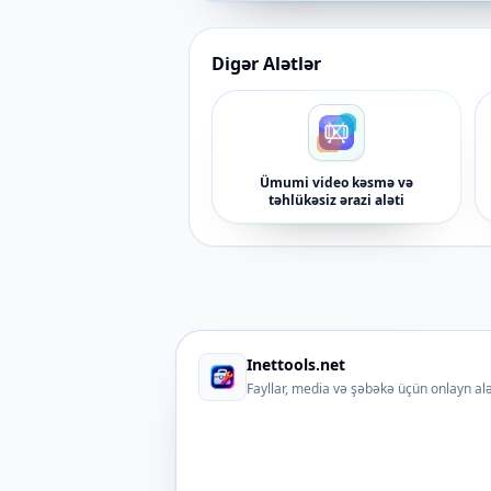
Digər Alətlər
Ümumi video kəsmə və
təhlükəsiz ərazi aləti
Inettools.net
Fayllar, media və şəbəkə üçün onlayn alə