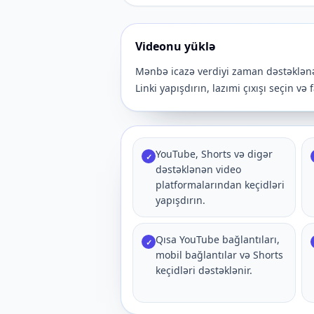
Videonu yüklə
Mənbə icazə verdiyi zaman dəstəklənən
Linki yapışdırın, lazımi çıxışı seçin və
YouTube, Shorts və digər
✓
dəstəklənən video
platformalarından keçidləri
yapışdırın.
Qısa YouTube bağlantıları,
✓
mobil bağlantılar və Shorts
keçidləri dəstəklənir.