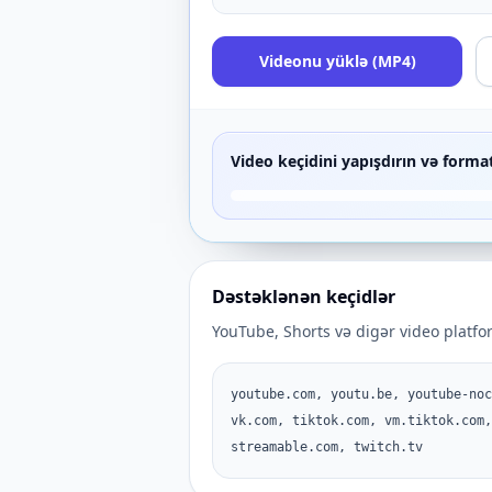
Videonu yüklə (MP4)
Video keçidini yapışdırın və format
Dəstəklənən keçidlər
YouTube, Shorts və digər video platfor
youtube.com, youtu.be, youtube-noc
vk.com, tiktok.com, vm.tiktok.com,
streamable.com, twitch.tv