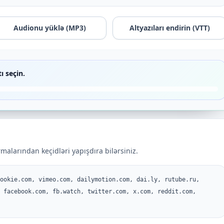
Audionu yüklə (MP3)
Altyazıları endirin (VTT)
ı seçin.
malarından keçidləri yapışdıra bilərsiniz.
ookie.com, vimeo.com, dailymotion.com, dai.ly, rutube.ru,
 facebook.com, fb.watch, twitter.com, x.com, reddit.com,