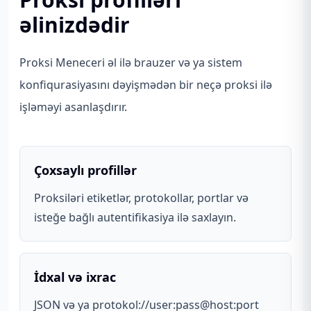
əlinizdədir
Proksi Meneceri əl ilə brauzer və ya sistem
konfiqurasiyasını dəyişmədən bir neçə proksi ilə
işləməyi asanlaşdırır.
Çoxsaylı profillər
Proksiləri etiketlər, protokollar, portlar və
isteğe bağlı autentifikasiya ilə saxlayın.
İdxal və ixrac
JSON və ya protokol://user:pass@host:port