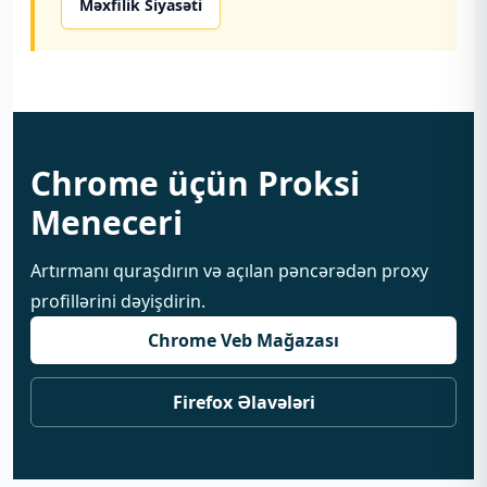
Məxfilik Siyasəti
Chrome üçün Proksi
Meneceri
Artırmanı quraşdırın və açılan pəncərədən proxy
profillərini dəyişdirin.
Chrome Veb Mağazası
Firefox Əlavələri