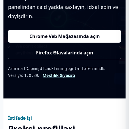
panelindən cəld yadda saxlayın, idxal edin və
dəyişdirin.
Chrome Veb Mağazasında açın
Firefox Əlavələrində açın
Artırma ID:
.
pnmjdfcaokfnnmijpgnlaifpfehmmndk
Versiya:
.
Məxfilik Siyasəti
1.0.39
İstifadə işi
Proksi profilləri