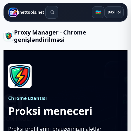
Axtarış alətləri
🇦🇿
Inettools.net
Daxil ol
Proxy Manager - Chrome
genişləndirilməsi
Chrome uzantısı
Proksi meneceri
Proksi profillərini brauzerinizin alətlər