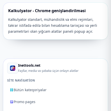
Kalkulyator - Chrome genişləndirilməsi
Kalkulyator standart, mühəndislik və elmi rejimləri,
təkrar istifadə edilə bilən hesablama tarixçəsi və yerli
parametrləri olan yığcam alətlər paneli popup açır.
Inettools.net
Fayllar, media və şəbəkə üçün onlayn alətlər
SITE NAVIGATION
Bütün kateqoriyalar
Promo pages