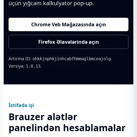
üçün yığcam kalkulyator pop-up.
Chrome Veb Mağazasında açın
Firefox Əlavələrində açın
Artırma ID:
.
ohkkjnphkjinhcabfhmmaglbmceajolg
Versiya:
.
1.0.13
İstifadə işi
Brauzer alətlər
panelindən hesablamalar