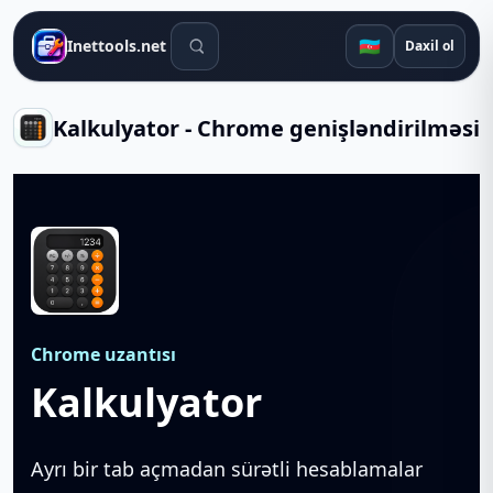
Axtarış alətləri
🇦🇿
Inettools.net
Daxil ol
Kalkulyator - Chrome genişləndirilməsi
Chrome uzantısı
Kalkulyator
Ayrı bir tab açmadan sürətli hesablamalar