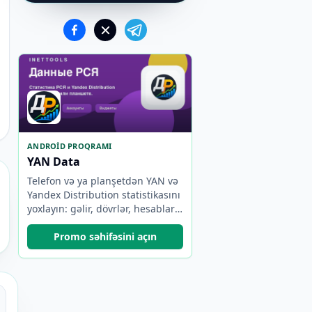
ANDROID PROQRAMI
YAN Data
Telefon və ya planşetdən YAN və
Yandex Distribution statistikasını
yoxlayın: gəlir, dövrlər, hesablar,
avtomatik yeniləmə və vidjetlər.
Promo səhifəsini açın