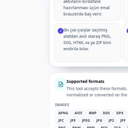
aktivlərin birdəfəlik
hazırlanması üçün emal
brauzerdə baş verir.
Ən çox çıxışlar seçilmiş
✓
alətdən asılı olaraq PNG,
SVG, HTML və ya ZIP kimi
endirilə bilər.
Supported formats
This tool accepts these forma
normalized or converted on the 
IMAGES
APNG
AVIF
BMP
DDS
DPX
JPC
JPE
JPEG
JPG
JP2
JPF
PNG
PNM
PPM
PSD
TGA