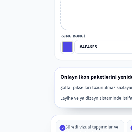
RƏNG RƏNGI
Onlayn ikon paketlərini yenid
Şəffaf pikselləri toxunulmaz saxlaya
Layihə və ya dizayn sistemində istif
Sürətli vizual tapşırıqlar və
✓