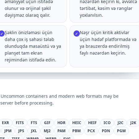
əməliyyat üçün istifadə
nəzərdən keçirin ki, əvvəlcə
olunur və orijinal şəkil
tərtibat, kəsim və rənglər
dəyişməz olaraq qalır.
yoxlanılsın.
Şəklin önizləməsi üçün
Nəşr üçün kritik aktivlər
✓
✓
daha çox iş sahəsi tələb
üçün hədəf platformada və
olunduqda masaüstü və ya
ya brauzerdə endirilmiş
planşet tam ekran
faylı nəzərdən keçirin.
rejimindən istifadə edin.
ts. Uncommon containers and modern web formats may be
server before processing.
EXR
FITS
FTS
GIF
HDR
HEIC
HEIF
ICO
J2C
J2K
JPM
JPS
JXL
MJ2
PAM
PBM
PCX
PDN
PGM
TIF
TIFF
WBMP
WEBP
SVG