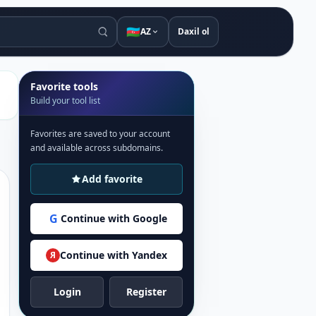
🇦🇿
AZ
Daxil ol
Favorite tools
Build your tool list
Favorites are saved to your account
and available across subdomains.
Add favorite
G
Continue with Google
Continue with Yandex
Я
Login
Register