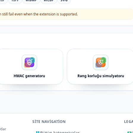
still fail even when the extension is supported.
HMAC generatoru
Rəng korluğu simulyatoru
SITE NAVIGATION
LEG
tlər
Bütün kateqoriyalar