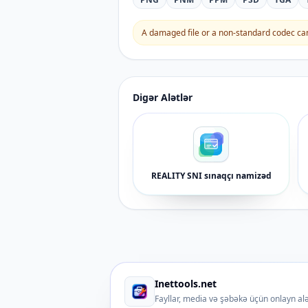
A damaged file or a non-standard codec can 
Digər Alətlər
REALITY SNI sınaqçı namizəd
Inettools.net
Fayllar, media və şəbəkə üçün onlayn alə