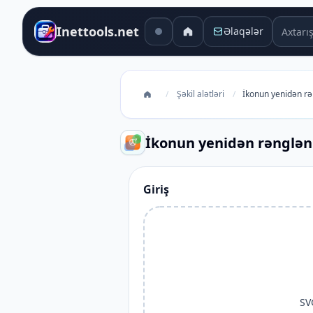
Axtarış 
Inettools.net
Əlaqələr
/
Şəkil alətləri
/
İkonun yenidən rə
İkonun yenidən rənglən
Giriş
SV