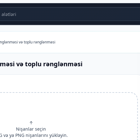
alətləri
nglənməsi və toplu rənglənməsi
məsi və toplu rənglənməsi
↑
Nişanlar seçin
G və ya PNG nişanlarını yükləyin.