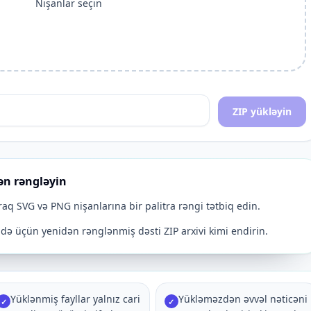
Nişanlar seçin
ZIP yükləyin
ən rəngləyin
raq SVG və PNG nişanlarına bir palitra rəngi tətbiq edin.
adə üçün yenidən rənglənmiş dəsti ZIP arxivi kimi endirin.
Yüklənmiş fayllar yalnız cari
Yükləməzdən əvvəl nəticəni
✓
✓