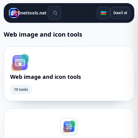
Axtarış alətləri
🇦🇿
Inettools.net
Daxil ol
Web image and icon tools
Web image and icon tools
10 tools