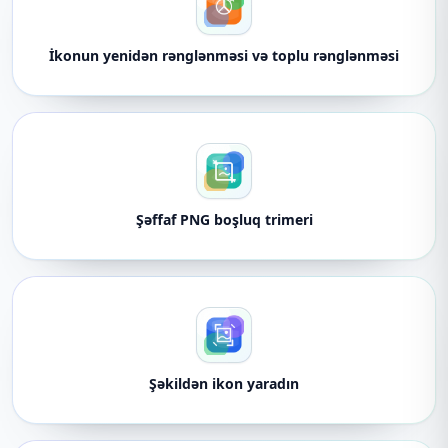
İkonun yenidən rənglənməsi və toplu rənglənməsi
Şəffaf PNG boşluq trimeri
Şəkildən ikon yaradın