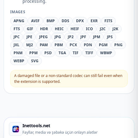
processing.
IMAGES
APNG
AVIF
BMP
DDS
DPX
EXR
FITS
FTS
GIF
HDR
HEIC
HEIF
ICO
J2C
J2K
JPC
JPE
JPEG
JPG
JP2
JPF
JPM
JPS
JXL
MJ2
PAM
PBM
PCX
PDN
PGM
PNG
PNM
PPM
PSD
TGA
TIF
TIFF
WBMP
WEBP
SVG
A damaged file or a non-standard codec can still fail even when
the extension is supported.
Inettools.net
Fayllar, media və şəbəkə üçün onlayn alətlər