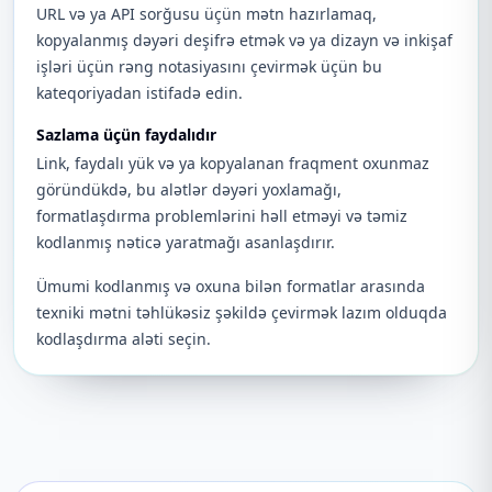
URL və ya API sorğusu üçün mətn hazırlamaq,
kopyalanmış dəyəri deşifrə etmək və ya dizayn və inkişaf
işləri üçün rəng notasiyasını çevirmək üçün bu
kateqoriyadan istifadə edin.
Sazlama üçün faydalıdır
Link, faydalı yük və ya kopyalanan fraqment oxunmaz
göründükdə, bu alətlər dəyəri yoxlamağı,
formatlaşdırma problemlərini həll etməyi və təmiz
kodlanmış nəticə yaratmağı asanlaşdırır.
Ümumi kodlanmış və oxuna bilən formatlar arasında
texniki mətni təhlükəsiz şəkildə çevirmək lazım olduqda
kodlaşdırma aləti seçin.