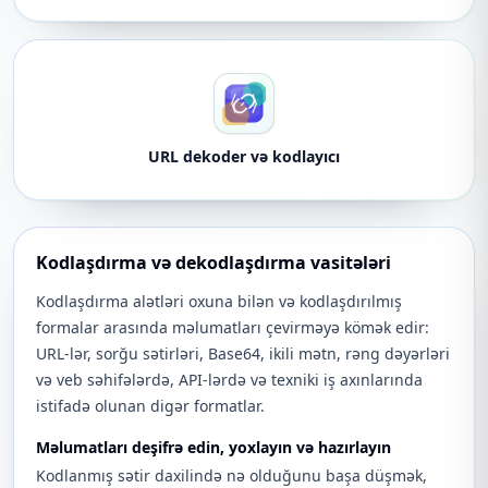
URL dekoder və kodlayıcı
Kodlaşdırma və dekodlaşdırma vasitələri
Kodlaşdırma alətləri oxuna bilən və kodlaşdırılmış
formalar arasında məlumatları çevirməyə kömək edir:
URL-lər, sorğu sətirləri, Base64, ikili mətn, rəng dəyərləri
və veb səhifələrdə, API-lərdə və texniki iş axınlarında
istifadə olunan digər formatlar.
Məlumatları deşifrə edin, yoxlayın və hazırlayın
Kodlanmış sətir daxilində nə olduğunu başa düşmək,