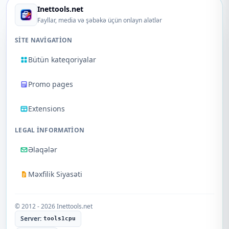
Inettools.net
Fayllar, media və şəbəkə üçün onlayn alətlər
SITE NAVIGATION
Bütün kateqoriyalar
Promo pages
Extensions
LEGAL INFORMATION
Əlaqələr
Məxfilik Siyasəti
© 2012 - 2026 Inettools.net
Server:
tools1cpu