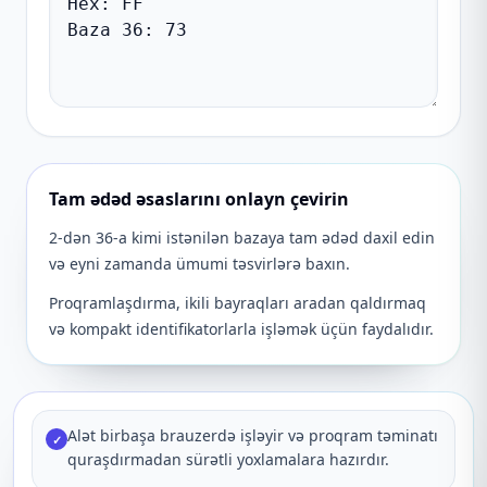
Tam ədəd əsaslarını onlayn çevirin
2-dən 36-a kimi istənilən bazaya tam ədəd daxil edin
və eyni zamanda ümumi təsvirlərə baxın.
Proqramlaşdırma, ikili bayraqları aradan qaldırmaq
və kompakt identifikatorlarla işləmək üçün faydalıdır.
Alət birbaşa brauzerdə işləyir və proqram təminatı
✓
quraşdırmadan sürətli yoxlamalara hazırdır.