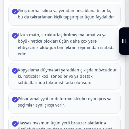
Giriş dərhal silinə və yenidən hesablana bilər ki,
✓
bu da təkrarlanan kiçik tapşırıqlar üçün faydalıdır.
Uzun mətn, strukturlaşdırılmış məlumat və ya
✓
böyük nəticə blokları üçün daha çox yerə
ehtiyacınız olduqda tam ekran rejimindən istifadə
edin.
Kopyalama düymələri yaradılan çıxışda mövcuddur
✓
ki, nəticələr kod, sənədlər və ya dəstək
söhbətlərində təkrar istifadə olunsun.
Əksər əməliyyatlar deterministikdir: eyni giriş və
✓
seçimlər eyni çıxışı verir.
Həssas məzmun üçün yerli brauzer alətlərinə
✓