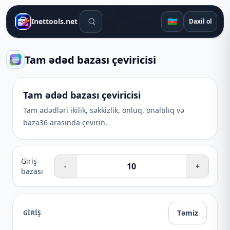
Axtarış alətləri
🇦🇿
Inettools.net
Daxil ol
Tam ədəd bazası çeviricisi
Tam ədəd bazası çeviricisi
Tam ədədləri ikilik, səkkizlik, onluq, onaltılıq və
baza36 arasında çevirin.
Giriş
-
+
bazası
Təmiz
GIRIŞ