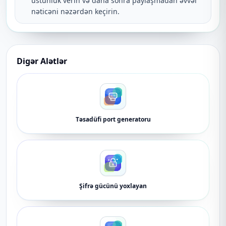
üstünlük verin və daha sonra paylaşmadan əvvəl
nəticəni nəzərdən keçirin.
Digər Alətlər
Təsadüfi port generatoru
Şifrə gücünü yoxlayan