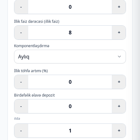
-
+
İllik faiz dərəcəsi (illik faiz)
-
+
Komponentləşdirmə
İllik töhfə artımı (%)
-
+
Birdəfəlik əlavə depozit
-
+
ildə
-
+