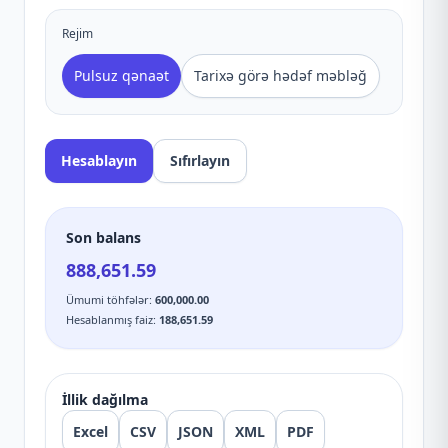
Rejim
Pulsuz qənaət
Tarixə görə hədəf məbləğ
Hesablayın
Sıfırlayın
Son balans
888,651.59
Ümumi töhfələr
:
600,000.00
Hesablanmış faiz
:
188,651.59
İllik dağılma
Excel
CSV
JSON
XML
PDF