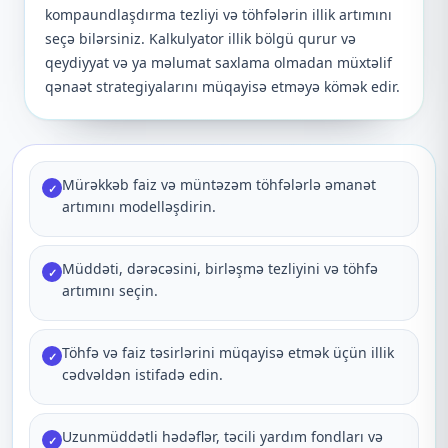
kompaundlaşdırma tezliyi və töhfələrin illik artımını
seçə bilərsiniz. Kalkulyator illik bölgü qurur və
qeydiyyat və ya məlumat saxlama olmadan müxtəlif
qənaət strategiyalarını müqayisə etməyə kömək edir.
Mürəkkəb faiz və müntəzəm töhfələrlə əmanət
✓
artımını modelləşdirin.
Müddəti, dərəcəsini, birləşmə tezliyini və töhfə
✓
artımını seçin.
Töhfə və faiz təsirlərini müqayisə etmək üçün illik
✓
cədvəldən istifadə edin.
Uzunmüddətli hədəflər, təcili yardım fondları və
✓