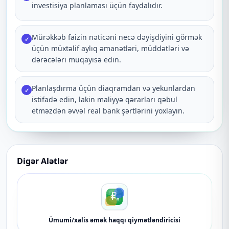
investisiya planlaması üçün faydalıdır.
Mürəkkəb faizin nəticəni necə dəyişdiyini görmək
✓
üçün müxtəlif aylıq əmanətləri, müddətləri və
dərəcələri müqayisə edin.
Planlaşdırma üçün diaqramdan və yekunlardan
✓
istifadə edin, lakin maliyyə qərarları qəbul
etməzdən əvvəl real bank şərtlərini yoxlayın.
Digər Alətlər
Ümumi/xalis əmək haqqı qiymətləndiricisi