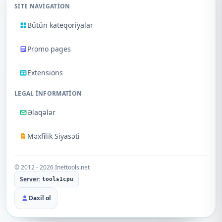
SITE NAVIGATION
Bütün kateqoriyalar
Promo pages
Extensions
LEGAL INFORMATION
Əlaqələr
Məxfilik Siyasəti
© 2012 - 2026 Inettools.net
Server:
tools1cpu
Daxil ol