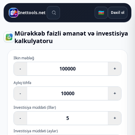
Axtarış alətləri
🇦🇿
Inettools.net
Daxil ol
Mürəkkəb faizli əmanət və investisiya
kalkulyatoru
İlkin məbləğ
-
+
Aylıq töhfə
-
+
İnvestisiya müddəti
(
İllər
)
-
+
İnvestisiya müddəti
(
aylar
)