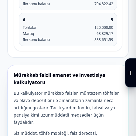
İlin sonu balansı
704,822.42
il
5
Töhfələr
120,000.00
Maraq
63,829.17
İlin sonu balansı
888,651.59
Mürəkkəb faizli əmanət və investisiya
kalkulyatoru
Bu kalkulyator mürəkkəb faizlər, müntəzəm töhfələr
və əlavə depozitlər ilə əmanətlərin zamanla necə
artdığını göstərir. Təcili yardım fondu, təhsil və ya
pensiya kimi uzunmüddətli məqsədlər üçün
faydalıdır.
Siz müddət, töhfə məbləği, faiz dərəcəsi,