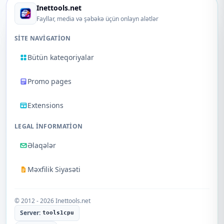
Inettools.net
Fayllar, media və şəbəkə üçün onlayn alətlər
SITE NAVIGATION
Bütün kateqoriyalar
Promo pages
Extensions
LEGAL INFORMATION
Əlaqələr
Məxfilik Siyasəti
© 2012 - 2026 Inettools.net
Server:
tools1cpu