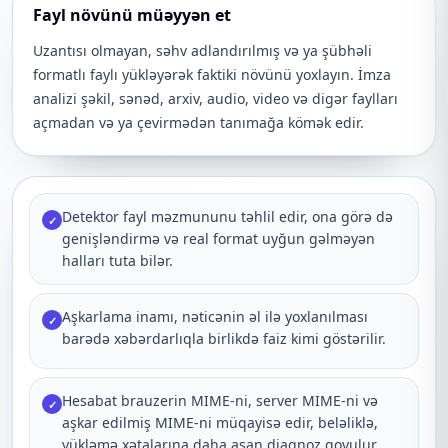
Fayl növünü müəyyən et
Uzantısı olmayan, səhv adlandırılmış və ya şübhəli
formatlı faylı yükləyərək faktiki növünü yoxlayın. İmza
analizi şəkil, sənəd, arxiv, audio, video və digər faylları
açmadan və ya çevirmədən tanımağa kömək edir.
Detektor fayl məzmununu təhlil edir, ona görə də
✓
genişləndirmə və real format uyğun gəlməyən
halları tuta bilər.
Aşkarlama inamı, nəticənin əl ilə yoxlanılması
✓
barədə xəbərdarlıqla birlikdə faiz kimi göstərilir.
Hesabat brauzerin MIME-ni, server MIME-ni və
✓
aşkar edilmiş MIME-ni müqayisə edir, beləliklə,
yükləmə xətalarına daha asan diaqnoz qoyulur.