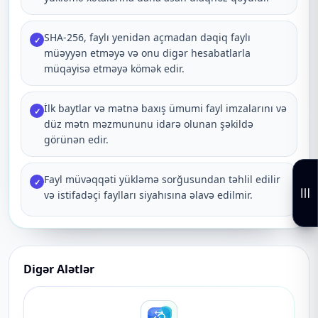
SHA-256, faylı yenidən açmadan dəqiq faylı
✓
müəyyən etməyə və onu digər hesabatlarla
müqayisə etməyə kömək edir.
İlk baytlar və mətnə baxış ümumi fayl imzalarını və
✓
düz mətn məzmununu idarə olunan şəkildə
görünən edir.
Fayl müvəqqəti yükləmə sorğusundan təhlil edilir
✓
və istifadəçi faylları siyahısına əlavə edilmir.
Digər Alətlər