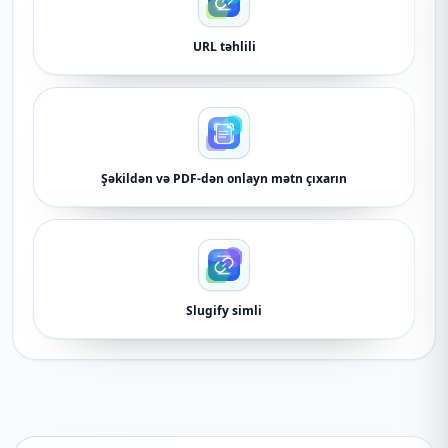
URL təhlili
Şəkildən və PDF-dən onlayn mətn çıxarın
Slugify simli