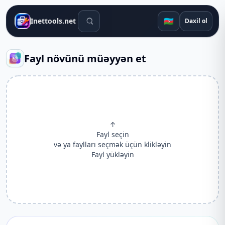
Axtarış alətləri
🇦🇿
Inettools.net
Daxil ol
Fayl növünü müəyyən et
↑
Fayl seçin
və ya faylları seçmək üçün klikləyin
Fayl yükləyin