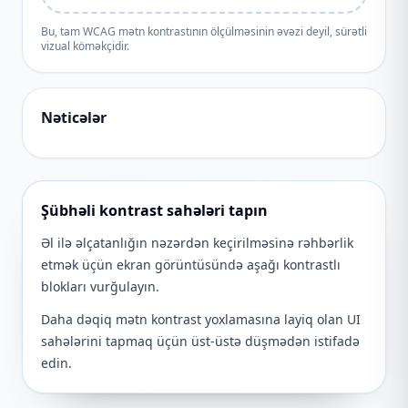
Bu, tam WCAG mətn kontrastının ölçülməsinin əvəzi deyil, sürətli
vizual köməkçidir.
Nəticələr
Şübhəli kontrast sahələri tapın
Əl ilə əlçatanlığın nəzərdən keçirilməsinə rəhbərlik
etmək üçün ekran görüntüsündə aşağı kontrastlı
blokları vurğulayın.
Daha dəqiq mətn kontrast yoxlamasına layiq olan UI
sahələrini tapmaq üçün üst-üstə düşmədən istifadə
edin.