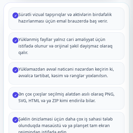
Sürətli vizual tapşırıqlar və aktivlərin birdəfəlik
✓
hazırlanması üçün emal brauzerdə baş verir.
Yüklənmiş fayllar yalnız cari əməliyyat üçün
✓
istifadə olunur və orijinal şəkil dəyişməz olaraq
qalır.
Yükləməzdən əvvəl nəticəni nəzərdən keçirin ki,
✓
əvvəlcə tərtibat, kəsim və rənglər yoxlanılsın.
Ən çox çıxışlar seçilmiş alətdən asılı olaraq PNG,
✓
SVG, HTML və ya ZIP kimi endirilə bilər.
Şəklin önizləməsi üçün daha çox iş sahəsi tələb
✓
olunduqda masaüstü və ya planşet tam ekran
rejimindən istifadə edin.