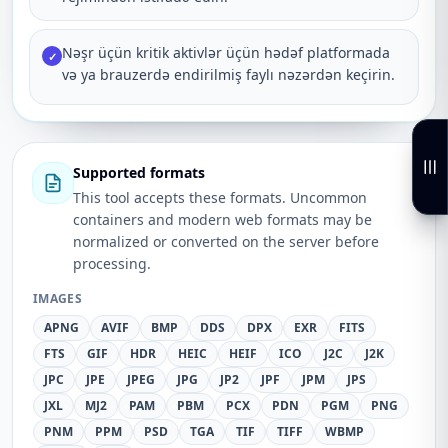
Nəşr üçün kritik aktivlər üçün hədəf platformada
✓
və ya brauzerdə endirilmiş faylı nəzərdən keçirin.
Supported formats
This tool accepts these formats. Uncommon
containers and modern web formats may be
normalized or converted on the server before
processing.
IMAGES
APNG
AVIF
BMP
DDS
DPX
EXR
FITS
FTS
GIF
HDR
HEIC
HEIF
ICO
J2C
J2K
JPC
JPE
JPEG
JPG
JP2
JPF
JPM
JPS
JXL
MJ2
PAM
PBM
PCX
PDN
PGM
PNG
PNM
PPM
PSD
TGA
TIF
TIFF
WBMP