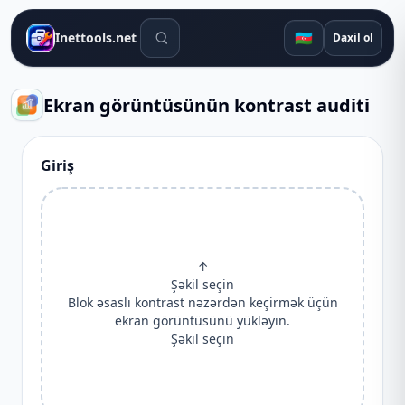
Axtarış alətləri
🇦🇿
Inettools.net
Daxil ol
Ekran görüntüsünün kontrast auditi
Giriş
↑
Şəkil seçin
Blok əsaslı kontrast nəzərdən keçirmək üçün
ekran görüntüsünü yükləyin.
Şəkil seçin