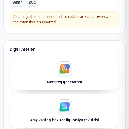
WEBP
SVG
A damaged file or a non-standard codec can still fail even when
the extension is supported.
Digər Alətlər
Meta teq generatoru
Xray və sing-box konfiqurasiya çeviricisi