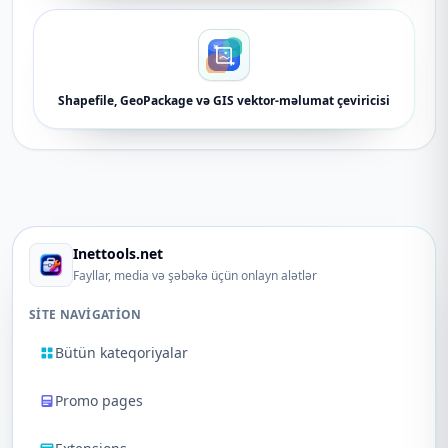
Shapefile, GeoPackage və GIS vektor-məlumat çeviricisi
Inettools.net
Fayllar, media və şəbəkə üçün onlayn alətlər
SITE NAVIGATION
Bütün kateqoriyalar
Promo pages