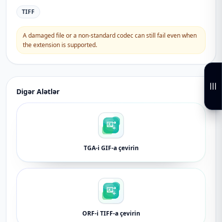
TIFF
A damaged file or a non-standard codec can still fail even when
the extension is supported.
Digər Alətlər
TGA-i GIF-a çevirin
ORF-i TIFF-a çevirin