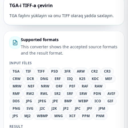
TGA-i TIFF-a çevirin
TGA faylını yükləyin və onu TIFF olaraq yadda saxlayın.
Supported formats
This converter shows the accepted source formats
and the result format.
INPUT FILES
TGA
TIF
TIFF
PSD
3FR
ARW
CR2
CR3
CRW
DCR
DNG
ERF
IIQ
K25
KDC
MEF
MRW
NEF
NRW
ORF
PEF
RAF
RAW
RMF
RW2
RWL
SR2
SRF
SRW
PDN
AVIF
DDS
JPG
JPEG
JPE
BMP
WEBP
ICO
GIF
PNG
SVG
J2C
J2K
JP2
JPC
JPF
JPM
JPS
MJ2
WBMP
MNG
XCF
PPM
PNM
RESULT