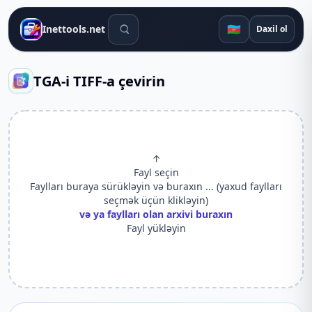
Axtarış alətləri
🇦🇿
Inettools.net
Daxil ol
TGA-i TIFF-a çevirin
↑
Fayl seçin
Faylları buraya sürükləyin və buraxın ... (yaxud faylları
seçmək üçün klikləyin)
və ya faylları olan arxivi buraxın
Fayl yükləyin