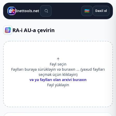
Axtarış alətləri
🇦🇿
Inettools.net
Daxil ol
RA-i AU-a çevirin
↑
Fayl seçin
Faylları buraya sürükləyin və buraxın ... (yaxud faylları
seçmək üçün klikləyin)
və ya faylları olan arxivi buraxın
Fayl yükləyin