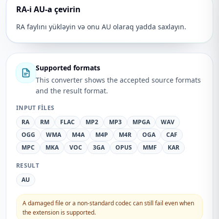
RA-i AU-a çevirin
RA faylını yükləyin və onu AU olaraq yadda saxlayın.
Supported formats
This converter shows the accepted source formats
and the result format.
INPUT FILES
RA
RM
FLAC
MP2
MP3
MPGA
WAV
OGG
WMA
M4A
M4P
M4R
OGA
CAF
MPC
MKA
VOC
3GA
OPUS
MMF
KAR
RESULT
AU
A damaged file or a non-standard codec can still fail even when
the extension is supported.