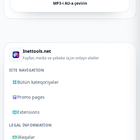
MP3-i AU-a çevirin
Inettools.net
Fayllar, media və şəbəkə üçün onlayn alətlər
SITE NAVIGATION
Bütün kateqoriyalar
Promo pages
Extensions
LEGAL INFORMATION
Əlaqələr