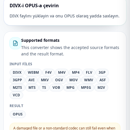
DIVX-i OPUS-a çevirin
DIVX faylını yükləyin və onu OPUS olaraq yadda saxlayın.
Supported formats
This converter shows the accepted source formats
and the result format.
INPUT FILES
DIVX
WEBM
F4V
M4V
MP4
FLV
3GP
3GPP
AVI
MKV
OGV
MOV
WMV
ASF
M2TS
MTS
TS
VOB
MPG
MPEG
M2V
VCD
RESULT
OPUS
A damaged file or a non-standard codec can still fail even when