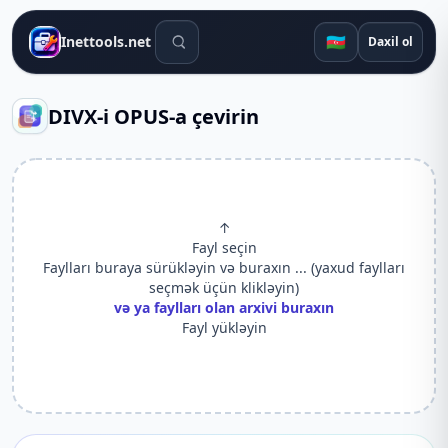
Axtarış alətləri
🇦🇿
Inettools.net
Daxil ol
DIVX-i OPUS-a çevirin
↑
Fayl seçin
Faylları buraya sürükləyin və buraxın ... (yaxud faylları
seçmək üçün klikləyin)
və ya faylları olan arxivi buraxın
Fayl yükləyin