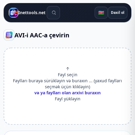
Axtarış alətləri
🇦🇿
Inettools.net
Daxil ol
AVI-i AAC-a çevirin
↑
Fayl seçin
Faylları buraya sürükləyin və buraxın ... (yaxud faylları
seçmək üçün klikləyin)
və ya faylları olan arxivi buraxın
Fayl yükləyin