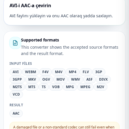
AVI-i AAC-a çevirin
AVI faylını yükləyin və onu AAC olaraq yadda saxlayın.
Supported formats
This converter shows the accepted source formats
and the result format.
INPUT FILES
AVI
WEBM
F4V
M4V
MP4
FLV
3GP
3GPP
MKV
OGV
MOV
WMV
ASF
DIVX
M2TS
MTS
TS
VOB
MPG
MPEG
M2V
VCD
RESULT
AAC
A damaged file or a non-standard codec can still fail even when