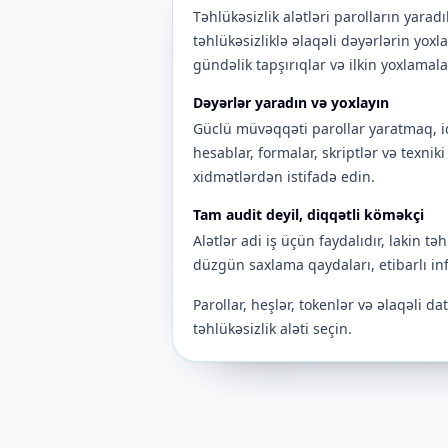
Təhlükəsizlik alətləri parolların yara
təhlükəsizliklə əlaqəli dəyərlərin yoxl
gündəlik tapşırıqlar və ilkin yoxlamal
Dəyərlər yaradın və yoxlayın
Güclü müvəqqəti parollar yaratmaq, id
hesablar, formalar, skriptlər və texn
xidmətlərdən istifadə edin.
Tam audit deyil, diqqətli köməkçi
Alətlər adi iş üçün faydalıdır, lakin t
düzgün saxlama qaydaları, etibarlı in
Parollar, heşlər, tokenlər və əlaqəli da
təhlükəsizlik aləti seçin.