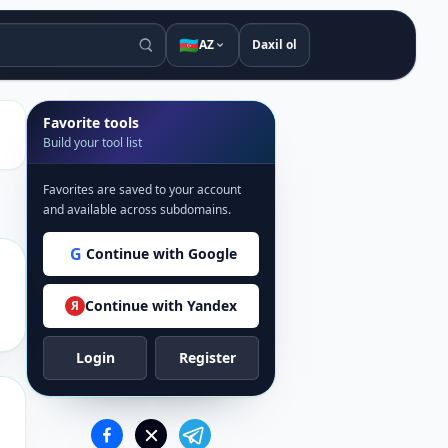
🇦🇿
AZ
Daxil ol
Favorite tools
Build your tool list
Favorites are saved to your account
and available across subdomains.
G
Continue with Google
Continue with Yandex
Я
Login
Register