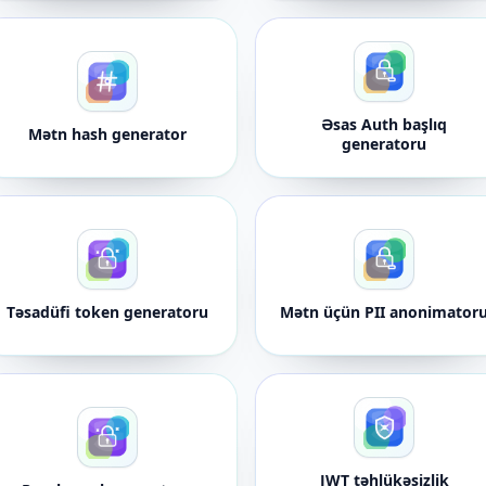
Əsas Auth başlıq
Mətn hash generator
generatoru
Təsadüfi token generatoru
Mətn üçün PII anonimator
JWT təhlükəsizlik