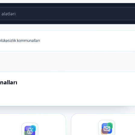
alətləri
lükəsizlik kommunalları
alları