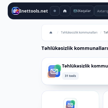
Axtarış 
Inettools.net
Əlaqələr
/
Təhlükəsizlik kommunalları
/
Təh
Təhlükəsizlik kommunalları
Təhlükəsizlik kommun
31 tools