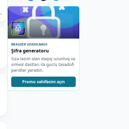
n
BRAUZER UZADILMASI
Şifrə generatoru
Sizə lazım olan dəqiq uzunluq və
simvol dəstləri ilə güclü təsadüfi
parollar yaradın.
Promo səhifəsini açın