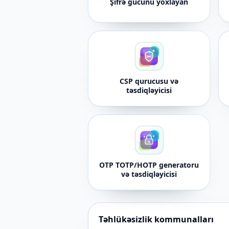
Şifrə gücünü yoxlayan
CSP qurucusu və
təsdiqləyicisi
OTP TOTP/HOTP generatoru
və təsdiqləyicisi
Təhlükəsizlik kommunalları