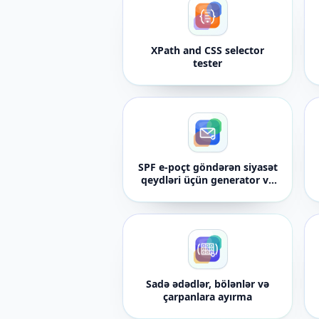
XPath and CSS selector
tester
SPF e-poçt göndərən siyasət
qeydləri üçün generator və
təsdiqləyici
Sadə ədədlər, bölənlər və
çarpanlara ayırma