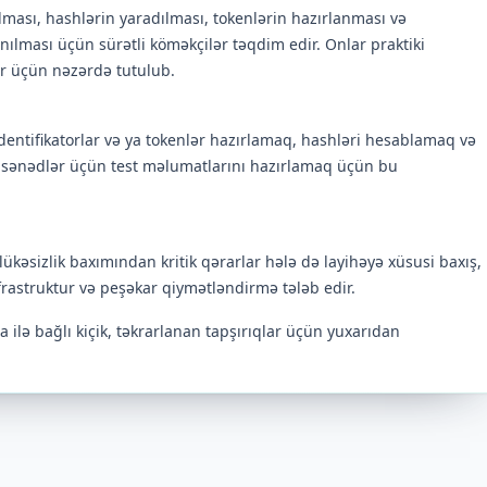
dılması, hashlərin yaradılması, tokenlərin hazırlanması və
anılması üçün sürətli köməkçilər təqdim edir. Onlar praktiki
ar üçün nəzərdə tutulub.
entifikatorlar və ya tokenlər hazırlamaq, hashləri hesablamaq və
iki sənədlər üçün test məlumatlarını hazırlamaq üçün bu
əhlükəsizlik baxımından kritik qərarlar hələ də layihəyə xüsusi baxış,
frastruktur və peşəkar qiymətləndirmə tələb edir.
ta ilə bağlı kiçik, təkrarlanan tapşırıqlar üçün yuxarıdan