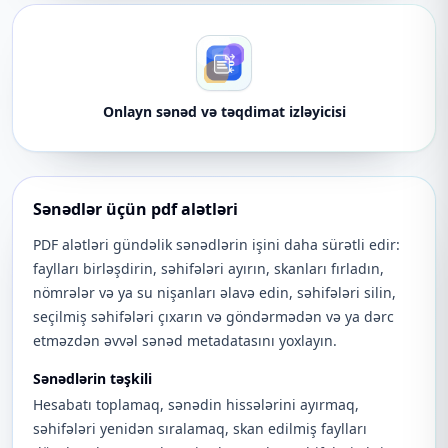
Onlayn sənəd və təqdimat izləyicisi
Sənədlər üçün pdf alətləri
PDF alətləri gündəlik sənədlərin işini daha sürətli edir:
faylları birləşdirin, səhifələri ayırın, skanları fırladın,
nömrələr və ya su nişanları əlavə edin, səhifələri silin,
seçilmiş səhifələri çıxarın və göndərmədən və ya dərc
etməzdən əvvəl sənəd metadatasını yoxlayın.
Sənədlərin təşkili
Hesabatı toplamaq, sənədin hissələrini ayırmaq,
səhifələri yenidən sıralamaq, skan edilmiş faylları