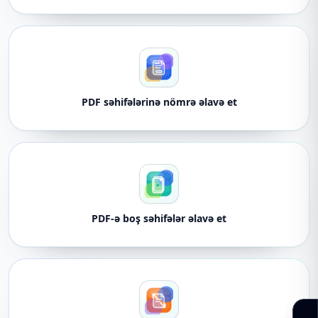
PDF səhifələrinə nömrə əlavə et
PDF-ə boş səhifələr əlavə et