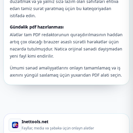
düzəltmək və ya yalnız sizə lazım olan səhifələri ehtiva
edən təmiz surət yaratmaq üçün bu kateqoriyadan
istifadə edin.
Gündəlik pdf hazırlanması
Alətlər tam PDF redaktorunun quraşdırılmasının həddən
artıq çox olacağı brauzer əsaslı sürətli hərəkətlər üçün
nəzərdə tutulmuşdur. Nəticə orijinal sənədi dəyişmədən
yeni fayl kimi endirilir.
Ümumi sənəd əməliyyatlarını onlayn tamamlamaq və iş
axınını yüngül saxlamaq üçün yuxarıdan PDF aləti seçin.
Inettools.net
Fayllar, media və şəbəkə üçün onlayn alətlər