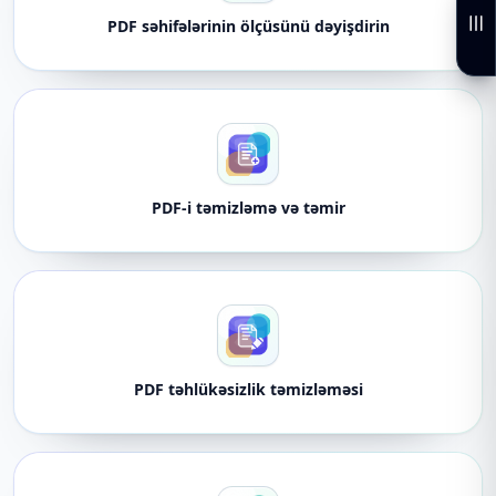
PDF səhifələrinin ölçüsünü dəyişdirin
PDF-i təmizləmə və təmir
PDF təhlükəsizlik təmizləməsi