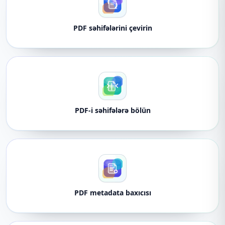
PDF səhifələrini çevirin
PDF-i səhifələrə bölün
PDF metadata baxıcısı