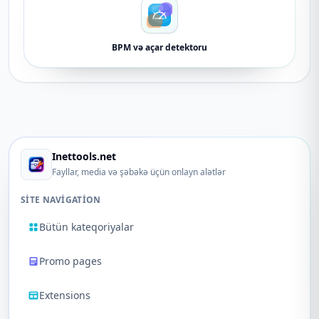
BPM və açar detektoru
Inettools.net
Fayllar, media və şəbəkə üçün onlayn alətlər
SITE NAVIGATION
Bütün kateqoriyalar
Promo pages
Extensions