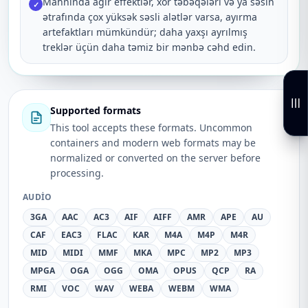
Mahnında ağır effektlər, xor təbəqələri və ya səsin
✓
ətrafında çox yüksək səsli alətlər varsa, ayırma
artefaktları mümkündür; daha yaxşı ayrılmış
treklər üçün daha təmiz bir mənbə cəhd edin.
Supported formats
This tool accepts these formats. Uncommon
containers and modern web formats may be
normalized or converted on the server before
processing.
AUDIO
3GA
AAC
AC3
AIF
AIFF
AMR
APE
AU
CAF
EAC3
FLAC
KAR
M4A
M4P
M4R
MID
MIDI
MMF
MKA
MPC
MP2
MP3
MPGA
OGA
OGG
OMA
OPUS
QCP
RA
RMI
VOC
WAV
WEBA
WEBM
WMA