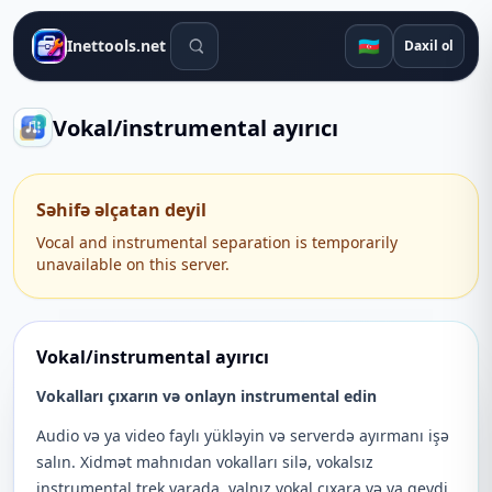
Axtarış alətləri
🇦🇿
Inettools.net
Daxil ol
Vokal/instrumental ayırıcı
Səhifə əlçatan deyil
Vocal and instrumental separation is temporarily
unavailable on this server.
Vokal/instrumental ayırıcı
Vokalları çıxarın və onlayn instrumental edin
Audio və ya video faylı yükləyin və serverdə ayırmanı işə
salın. Xidmət mahnıdan vokalları silə, vokalsız
instrumental trek yarada, yalnız vokal çıxara və ya qeydi