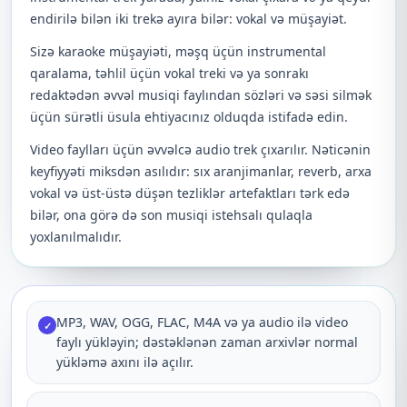
endirilə bilən iki trekə ayıra bilər: vokal və müşayiət.
Sizə karaoke müşayiəti, məşq üçün instrumental
qaralama, təhlil üçün vokal treki və ya sonrakı
redaktədən əvvəl musiqi faylından sözləri və səsi silmək
üçün sürətli üsula ehtiyacınız olduqda istifadə edin.
Video faylları üçün əvvəlcə audio trek çıxarılır. Nəticənin
keyfiyyəti miksdən asılıdır: sıx aranjimanlar, reverb, arxa
vokal və üst-üstə düşən tezliklər artefaktları tərk edə
bilər, ona görə də son musiqi istehsalı qulaqla
yoxlanılmalıdır.
MP3, WAV, OGG, FLAC, M4A və ya audio ilə video
✓
faylı yükləyin; dəstəklənən zaman arxivlər normal
yükləmə axını ilə açılır.