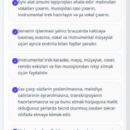
Eyni alət ümumi tapşırıqları əhatə edir: mahnıdan
✓
vokalları çıxarın, musiqidən səsi çıxarın,
instrumental trek hazırlayın və ya vokal çıxarın.
Serverin işlənməsi yalnız brauzerdə nəticəyə
✓
baxmaq əvəzinə, vokal və instrumental müşayiət
üçün ayrıca endirilə bilən fayllar yaradır.
Instrumental trek karaoke, məşq, müşayiət, cover,
✓
remiks eskizləri və fon musiqisindən nitqi silmək
üçün faydalıdır.
Səs çıxışı sözlərin yoxlanılmasına, melodiya
✓
sətirlərinin öyrənilməsinə, transkripsiyanın
hazırlanmasına və ya bunu etmək hüququna malik
olduğunuz yerlərdə təcrid olunmuş səsdən təkrar
istifadə etməyə kömək edir.